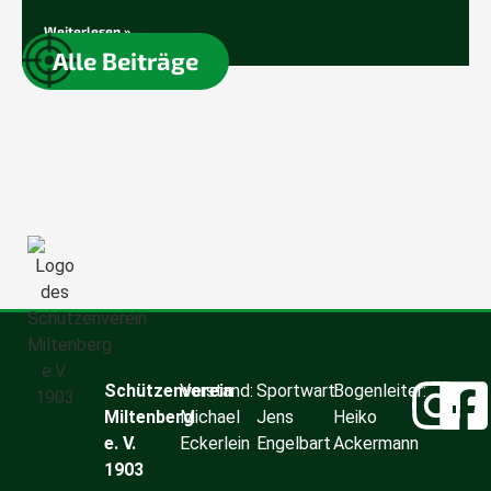
Weiterlesen »
Alle Beiträge
Schützenverein
Vorstand:
Sportwart:
Bogenleiter:
Miltenberg
Michael
Jens
Heiko
e. V.
Eckerlein
Engelbart
Ackermann
1903