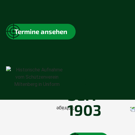
2
Termine ansehen
TRADITI
SEIT
1903